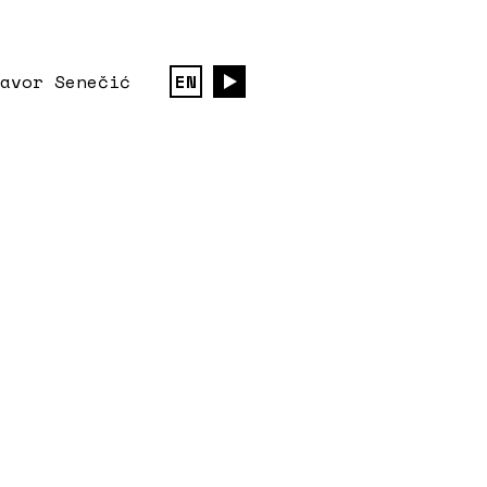
avor Senečić
EN