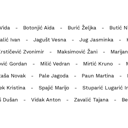
Vida
Botonjić Aida
Burić Željka
Butić N
alić Ivan
Jagušt Vesna
Jug Jasminka
rstičević Zvonimir
Maksimović Žani
Marija
vić Gordan
Milić Vedran
Mirtić Kruno
taša Novak
Pale Jagoda
Paun Martina
ek Kristina
Spajić Marijo
Stuparić Lugarić I
š Dušan
Vidak Anton
Zavalić Tajana
Be