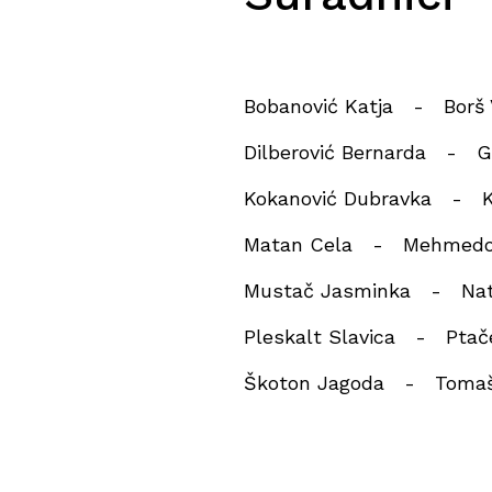
Bobanović Katja
Borš 
Dilberović Bernarda
G
Kokanović Dubravka
K
Matan Cela
Mehmedo
Mustač Jasminka
Na
Pleskalt Slavica
Ptač
Škoton Jagoda
Toma