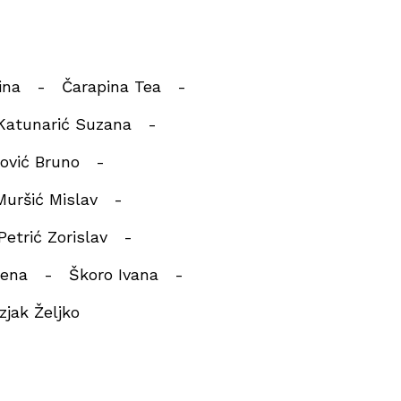
ina
Čarapina Tea
Katunarić Suzana
nović Bruno
Muršić Mislav
Petrić Zorislav
rena
Škoro Ivana
zjak Željko