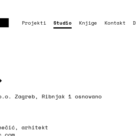
Projekti
Studio
Knjige
Kontakt
D
o.o. Zagreb, Ribnjak 1 osnovano
nečić, arhitekt
c.com