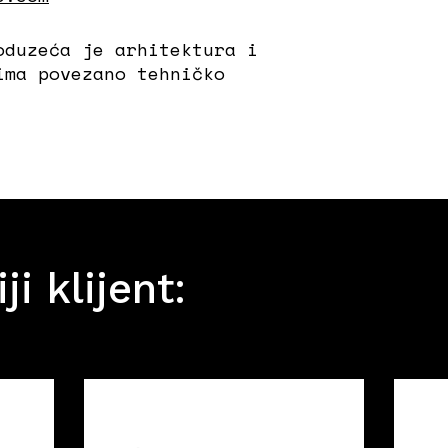
oduzeća je arhitektura i
ima povezano tehničko
i klijent: